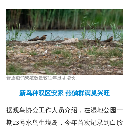
普通燕鸻繁殖数量较往年显著增长。
新鸟种双区安家 燕鸻群满巢兴旺
据观鸟协会工作人员介绍，在湿地公园一
期23号水鸟生境岛，今年首次记录到白脸