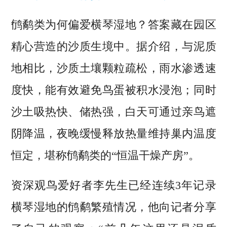
鸻鹬类为何偏爱横琴湿地？答案藏在园区
精心营造的沙质生境中。据介绍，与泥质
地相比，沙质土壤颗粒疏松，雨水渗透速
度快，能有效避免鸟蛋被积水浸泡；同时
沙土吸热快、储热强，白天可通过亲鸟遮
阴降温，夜晚缓慢释放热量维持巢内温度
恒定，堪称鸻鹬类的“恒温干燥产房”。
资深观鸟爱好者李先生已经连续3年记录
横琴湿地的鸻鹬繁殖情况，他向记者分享