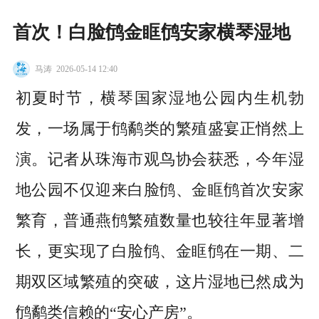
首次！白脸鸻金眶鸻安家横琴湿地
马涛
2026-05-14 12:40
初夏时节，横琴国家湿地公园内生机勃
发，一场属于鸻鹬类的繁殖盛宴正悄然上
演。记者从珠海市观鸟协会获悉，今年湿
地公园不仅迎来白脸鸻、金眶鸻首次安家
繁育，普通燕鸻繁殖数量也较往年显著增
长，更实现了白脸鸻、金眶鸻在一期、二
期双区域繁殖的突破，这片湿地已然成为
鸻鹬类信赖的“安心产房”。