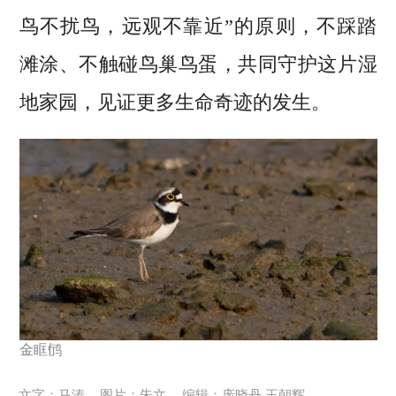
鸟不扰鸟，远观不靠近”的原则，不踩踏
滩涂、不触碰鸟巢鸟蛋，共同守护这片湿
地家园，见证更多生命奇迹的发生。
金眶鸻
文字：马涛
图片：朱文
编辑：庞晓丹 王朝辉