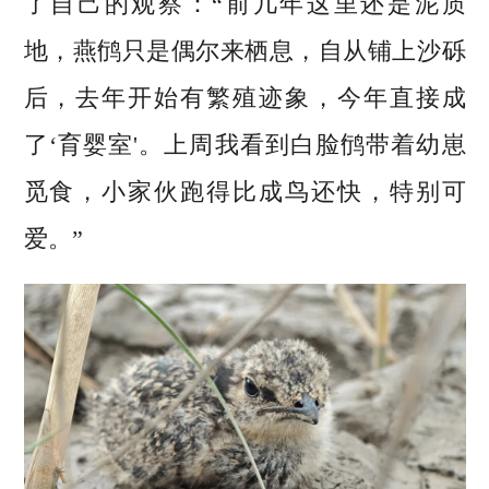
了自己的观察：“前几年这里还是泥质
地，燕鸻只是偶尔来栖息，自从铺上沙砾
后，去年开始有繁殖迹象，今年直接成
了‘育婴室'。上周我看到白脸鸻带着幼崽
觅食，小家伙跑得比成鸟还快，特别可
爱。”