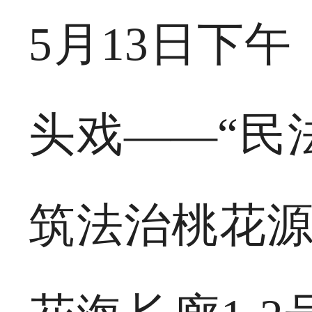
5月13日下
头戏——“民
筑法治桃花源