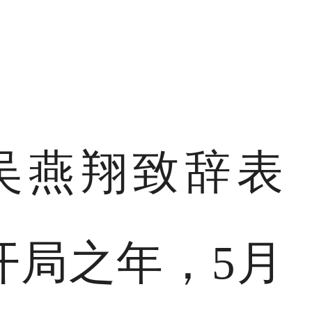
吴燕翔致辞表
开局之年，5月