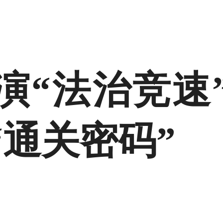
演“法治竞速
“通关密码”