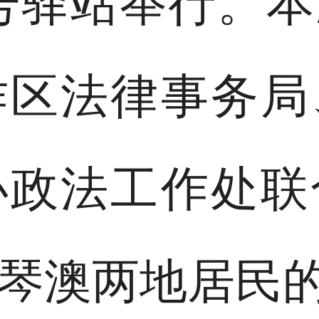
2号驿站举行。
作区法律事务局
办政法工作处联
琴澳两地居民