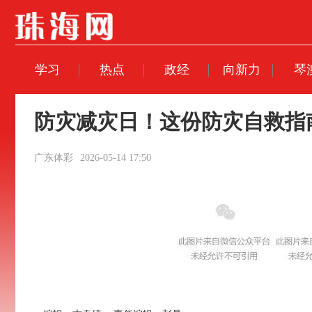
学习
热点
政经
向新力
琴
防灾减灾日！这份防灾自救指
广东体彩
2026-05-14 17:50