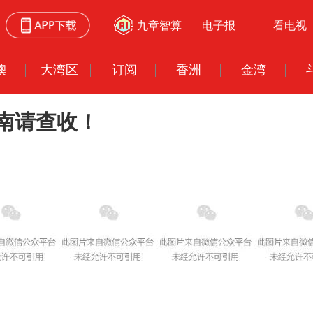
九章智算
电子报
看电视
澳
大湾区
订阅
香洲
金湾
南请查收！