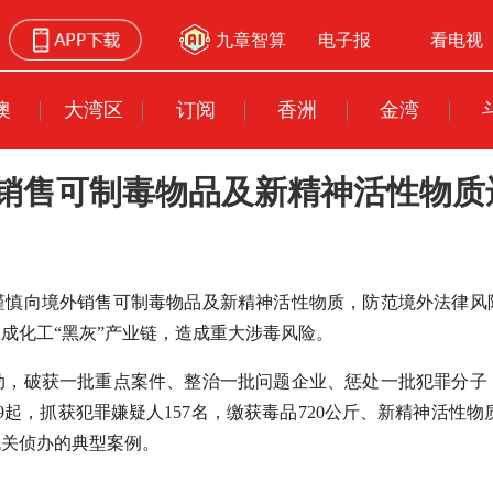
九章智算
电子报
看电视
澳
大湾区
订阅
香洲
金湾
境销售可制毒物品及新精神活性物质
谨慎向境外销售可制毒物品及新精神活性物质，防范境外法律风
成化工“黑灰”产业链，造成重大涉毒风险。
动，破获一批重点案件、整治一批问题企业、惩处一批犯罪分子
起，抓获犯罪嫌疑人157名，缴获毒品720公斤、新精神活性物质1
机关侦办的典型案例。