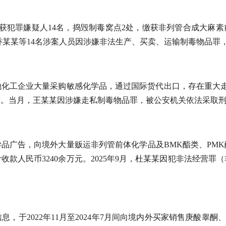
犯罪嫌疑人14名，捣毁制毒窝点2处，缴获非列管合成大麻素前体M
前，乔某某等14名涉案人员因涉嫌非法生产、买卖、运输制毒物品
地化工企业大量采购敏感化学品，通过国际货代出口，存在重大走
吨。当月，王某某因涉嫌走私制毒物品罪，被公安机关依法采取
化学品广告，向境外大量贩运非列管前体化学品及BMK酯类、PM
款人民币3240余万元。2025年9月，杜某某因犯非法经营
于2022年11月至2024年7月间向境内外买家销售庚酸睾酮