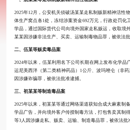
2025年12月，公安机关侦破汤某某走私制贩新精神活性物
体生产窝点各1处，冻结涉案资金692万元，行政处罚
学品，通过国际货代公司向境外国家走私贩运，收取境外
某某因涉嫌非法生产、买卖、运输制毒物品罪，被依法批
二、伍某等贩卖毒品案
2024年以来，伍某利用名下公司长期在网上发布化学品
运尼美西泮（第二类精神药品）1公斤、波玛唑仑（非药
因涉嫌诈骗罪，被依法批准逮捕。
三、初某某等制造毒品案
2025年以来，初某某等通过网络渠道获知合成大麻素制
学品广告，并向境外客户传授制毒方法，打包售卖其制得的
等3人因涉嫌走私、贩卖、运输、制造毒品罪，被依法批