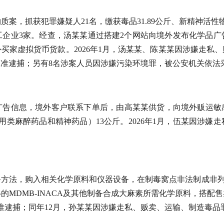
质案，抓获犯罪嫌疑人21名，缴获毒品31.89公斤、新精神活性物
化工企业3家。经查，汤某某通过搭建2个网站向境外发布化学品
买家虚拟货币货款。2026年1月，汤某某、陈某某因涉嫌走私
准逮捕；另有8名涉案人员因涉嫌污染环境罪，被公安机关依法
广告信息，境外客户联系下单后，由高某某供货，向境外贩运敏感化
用类麻醉药品和精神药品）13公斤。2026年1月，伍某因涉嫌
备方法，购入相关化学原料和仪器设备，在制毒窝点非法制成非列管
MDMB-INACA及其他制备合成大麻素所需化学原料，搭配售卖
准逮捕；同年12月，孙某某因涉嫌走私、贩卖、运输、制造毒品