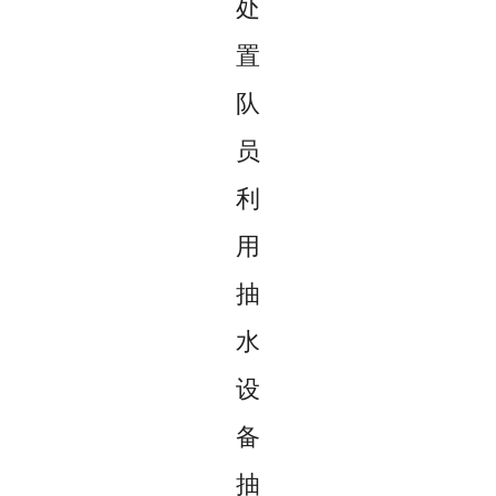
处
置
队
员
利
用
抽
水
设
备
抽