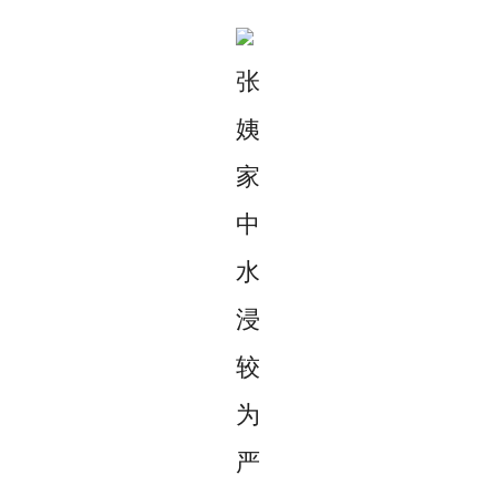
张
姨
家
中
水
浸
较
为
严