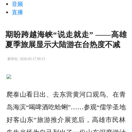
音频
直播
期盼跨越海峡“说走就走” ——高雄
夏季旅展显示大陆游在台热度不减
新华社
2026-05-17 00:13
爬泰山看日出、去东营黄河口观鸟、在青
岛海滨“喝啤酒吃蛤蜊”……参观“儒学圣地
好客山东”旅游推介展览后，高雄市民林