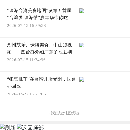
“珠海台湾美食地图”发布！首届
“台湾缘 珠海情”嘉年华带你吃遍
台味
2026-07-12 16:59:26
潮州鼓乐、珠海美食、中山短视
频……国台办介绍广东多地近期两
岸交流活动
2026-07-15 11:34:36
“张雪机车”在台湾开店受阻，国台
办回应
2026-07-22 15:27:06
-我已经到底线啦-