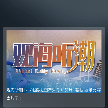
观海听潮 | 2.5吨荔枝空降珠海！ 篮球+荔枝 这场比赛
太甜了！