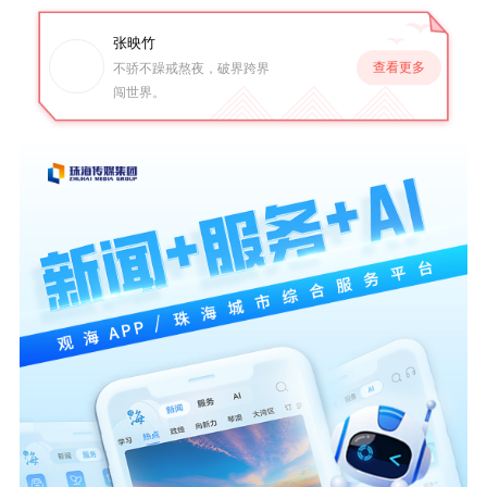
张映竹
查看更多
不骄不躁戒熬夜，破界跨界
闯世界。