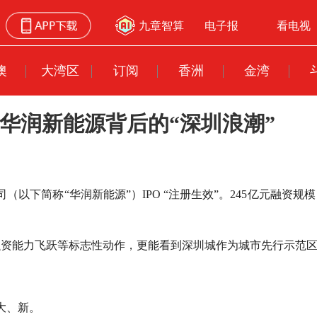
九章智算
电子报
看电视
澳
大湾区
订阅
香洲
金湾
，华润新能源背后的“深圳浪潮”
（以下简称“华润新能源”）IPO “注册生效”。245亿元融资规
融资能力飞跃等标志性动作，更能看到深圳城作为城市先行示范
大、新。