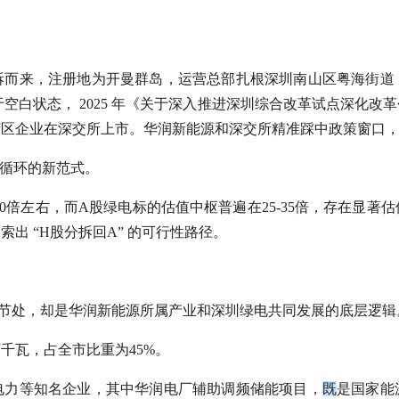
拆而来，注册地为开曼群岛，运营总部扎根深圳南山区粤海街道
于空白状态， 2025 年《关于深入推进深圳综合改革试点深化
湾区企业在深交所上市。华润新能源和深交所精准踩中政策窗口
向循环的新范式。
0倍左右，而A股绿电标的估值中枢普遍在25-35倍，存在显
出 “H股分拆回A” 的可行性路径。
更细节处，却是华润新能源所属产业和深圳绿电共同发展的底层逻辑
万千瓦，占全市比重为45%。
电力等知名企业，其中华润电厂辅助调频储能项目，
既
是国家能