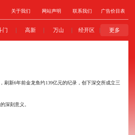
关于我们
网站声明
联系我们
广告价目表
斗门
高新
万山
经开区
更多
模，刷新6年前金龙鱼约139亿元的纪录，创下深交所成立三
区的深刻意义。