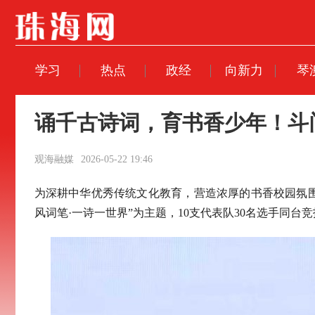
学习
热点
政经
向新力
琴
诵千古诗词，育书香少年！斗
观海融媒
2026-05-22 19:46
为深耕中华优秀传统文化教育，营造浓厚的书香校园氛围
风词笔·一诗一世界”为主题，10支代表队30名选手同台