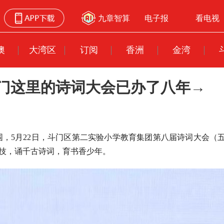
九章智算
电子报
看电视
澳
大湾区
订阅
香洲
金湾
门这里的诗词大会已办了八年→
，5月22日，斗门区第二实验小学教育集团第八届诗词大会（
竞技，诵千古诗词，育书香少年。