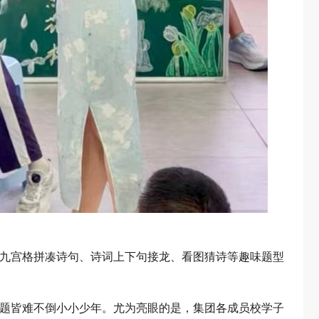
。九宫格拼凑诗句、诗词上下句接龙、看图猜诗等趣味题型
难题皆难不倒小小少年。尤为亮眼的是，集团各成员校学子