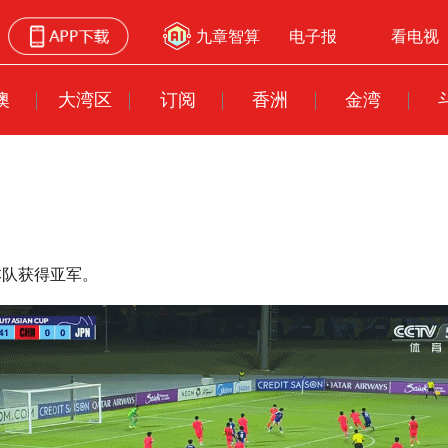
九章智算
电子报
看电视
澳
大湾区
订阅
香洲
金湾
本队获得亚军。