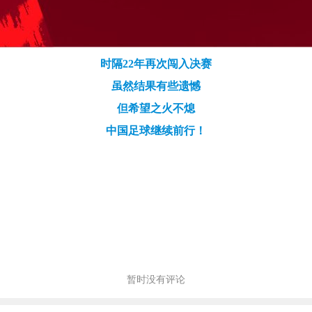
时隔22年再次闯入决赛
虽然结果有些遗憾
但希望之火不熄
中国足球继续前行！
暂时没有评论