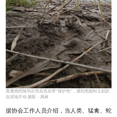
普通燕鸻雏鸟出壳后也自带“保护色”，遇到危险时立刻趴
在泥地不动 摄影：禹林
据协会工作人员介绍，当人类、猛禽、蛇