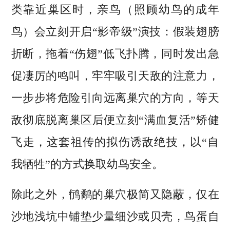
类靠近巢区时，亲鸟（照顾幼鸟的成年
鸟）会立刻开启“影帝级”演技：假装翅膀
折断，拖着“伤翅”低飞扑腾，同时发出急
促凄厉的鸣叫，牢牢吸引天敌的注意力，
一步步将危险引向远离巢穴的方向，等天
敌彻底脱离巢区后便立刻“满血复活”矫健
飞走，这套祖传的拟伤诱敌绝技，以“自
我牺牲”的方式换取幼鸟安全。
除此之外，鸻鹬的巢穴极简又隐蔽，仅在
沙地浅坑中铺垫少量细沙或贝壳，鸟蛋自