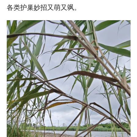
各类护巢妙招又萌又飒。