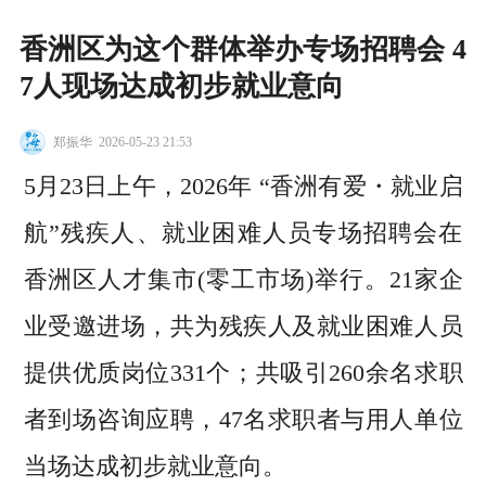
香洲区为这个群体举办专场招聘会 4
7人现场达成初步就业意向
郑振华
2026-05-23 21:53
5月23日上午，2026年 “香洲有爱・就业启
航”残疾人、就业困难人员专场招聘会在
香洲区人才集市(零工市场)举行。21家企
业受邀进场，共为残疾人及就业困难人员
提供优质岗位331个；共吸引260余名求职
者到场咨询应聘，47名求职者与用人单位
当场达成初步就业意向。