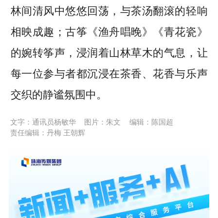
林间清风中悠悠回荡，与茶汤翻滚的轻响
相映成趣；古筝《渔舟唱晚》《青花瓷》
的婉转筝声，浸润着山林草木的气息，让
每一位参与者都沉浸在茶香、花香与乐声
交织的静谧氛围中。
文字：通讯员杨敏华
图片：朱文
编辑：陈国超
责任编辑：丹梅 王朝辉