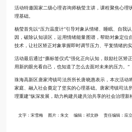
活动特邀国家二级心理咨询师杨莹主讲，课程聚焦心理
理基础。
杨莹首先以“压力温度计”引导对象从情绪、睡眠、自我
因，破除认知误区，运用情绪能量图谱，帮助对象定位
技术，让社区矫正对象掌握即时调节压力、平复情绪的
活动最后通过“撕标签仪式”强化正向认知，鼓励社区矫
用新的眼光看自己，也知道了怎么去面对未来的压力。”
珠海高新区唐家湾镇司法所所长唐晓惠表示，本次活动
家庭、融入社会奠定了坚实的心理基础。唐家湾镇司法所
理重建”纵深发展，助力构建共建共治共享的社会治理新
文字：宋雪梅
图片：朱文
编辑：祁文静
责任编辑：应