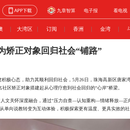
九章智算
电子报
看电视
澳
大湾区
订阅
香洲
金湾
为矫正对象回归社会“铺路”
积极心态，助力其顺利回归社会，5月26日，珠海高新区唐家
名社区矫正对象搭建起从心理疗愈到社会回归的“心岸”桥梁。
人文关怀深度融合，通过“压力自查—认知重构—情绪释放—正向
导从单向说教转变为互动体验，积极探索更有温度、更具实效的