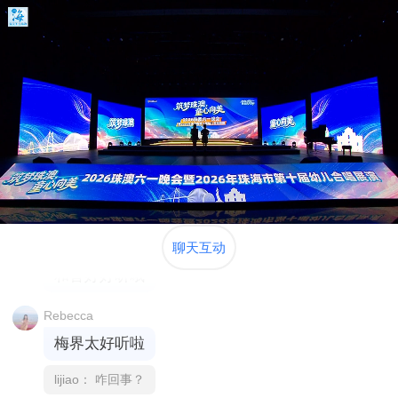
很棒
文
加油加油
💕 DIN👉 🐮 🐮
棒棒
文
好棒
文
聊天互动
和音好好听哦
Rebecca
梅界太好听啦
lijiao：
咋回事？