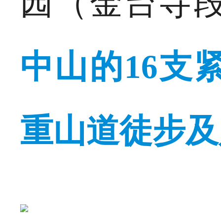
园（金台寺
中山的16支
重山道徒步及