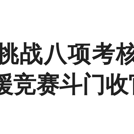
队挑战八项考
援竞赛斗门收