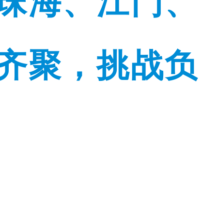
珠海、江门、
队齐聚，挑战负
。