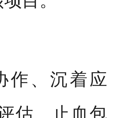
核项目。
协作、沉着应
评估、止血包