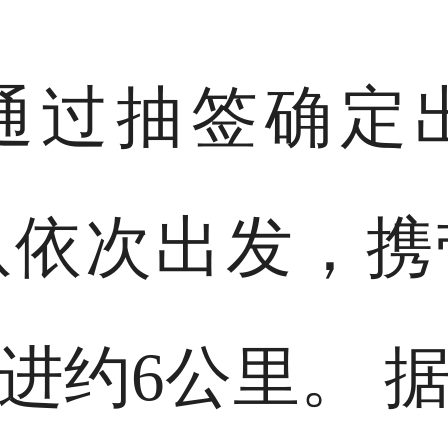
通过抽签确定
队依次出发，携
进约6公里。 