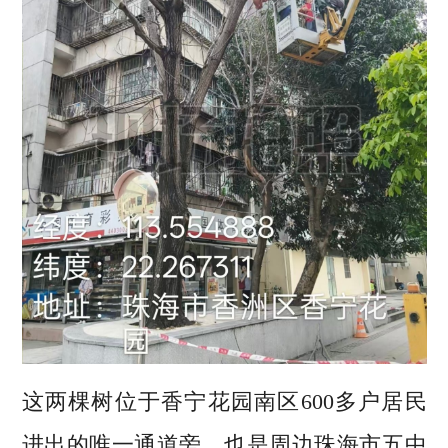
这两棵树位于香宁花园南区600多户居民
进出的唯一通道旁，也是周边珠海市五中