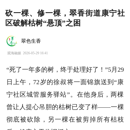
砍一棵、修一棵，翠香街道康宁社
区破解枯树“悬顶”之困
翠色生香
观海融媒
2026-05-29 16:41
“死了一年多的树，终于处理好了！”5月29
日上午，72岁的徐叔将一面锦旗送到“康
宁社区城管服务驿站”。在他身后，两棵
曾让人提心吊胆的枯树已变了样——一棵
彻底被砍除，另一棵在被剪掉所有枯枝