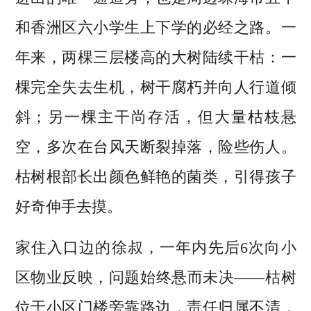
和香洲区六小学生上下学的必经之路。一
年来，两棵三层楼高的大树陆续干枯：一
棵完全失去生机，树干腐朽并向人行道倾
斜；另一棵主干尚存活，但大量枯枝悬
空，多次在台风天断裂掉落，险些伤人。
枯树根部长出颜色鲜艳的菌类，引得孩子
好奇伸手去摸。
家住入口边的徐叔，一年内先后6次向小
区物业反映，问题始终悬而未决——枯树
位于小区门楼旁靠路边，责任归属不清，