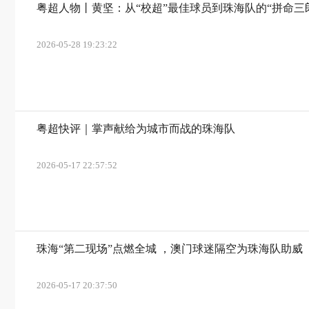
粤超人物丨黄坚：从“校超”最佳球员到珠海队的“拼命三
2026-05-28 19:23:22
粤超快评｜掌声献给为城市而战的珠海队
2026-05-17 22:57:52
珠海“第二现场”点燃全城 ，澳门球迷隔空为珠海队助威
2026-05-17 20:37:50