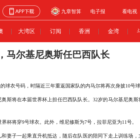
九章智算
电子报
看电视
澳
大湾区
订阅
香洲
金湾
衣，马尔基尼奥斯任巴西队长
员的球衣号码，时隔近三年重返国家队的内马尔将再次身披10号
尼奥斯将在本届世界杯上担任巴西队队长。32岁的马尔基尼奥斯
世界杯将穿9号球衣。此外，维尼修斯为7号，拉菲尼亚为11号。
儿和妻子一起乘直升机抵达，随后在队医的陪同下走上训练场，