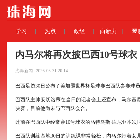
学习
热点
政经
向新力
琴
内马尔将再次披巴西10号球
澎湃新闻
2026-05-31 20:14
巴西足协30日公布了美加墨世界杯足球赛巴西队参赛球
巴西队主帅安切洛蒂在当日的记者会上还宣布，马尔基
决赛，目前他尚未与巴西队会合。
此前在巴西队中经常穿10号球衣的马特乌斯·库尼亚本次
巴西队训练基地30日的训练课非常轻松，内马尔带着女