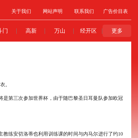
关于我们
网站声明
联系我们
广告价目表
斗门
高新
万山
经开区
更多
球衣。
将是第三次参加世界杯，由于随巴黎圣日耳曼队参加欧冠
主教练安切洛蒂也利用训练课的时间与内马尔进行了约10