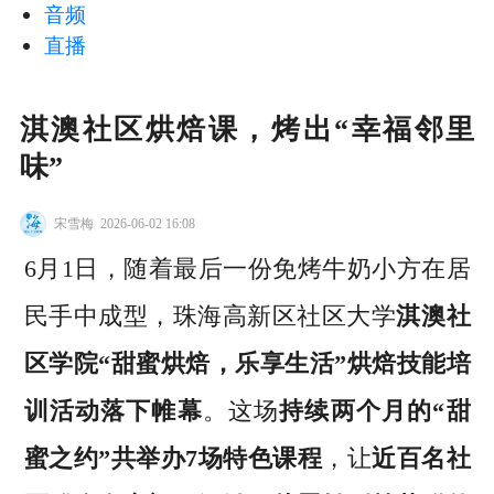
音频
直播
淇澳社区烘焙课，烤出“幸福邻里
味”
宋雪梅
2026-06-02 16:08
6月1日，随着最后一份免烤牛奶小方在居
民手中成型，珠海高新区社区大学
淇澳社
区学院“甜蜜烘焙，乐享生活”烘焙技能培
训活动落下帷幕
。这场
持续两个月的“甜
蜜之约”共举办7场特色课程
，让
近百名社