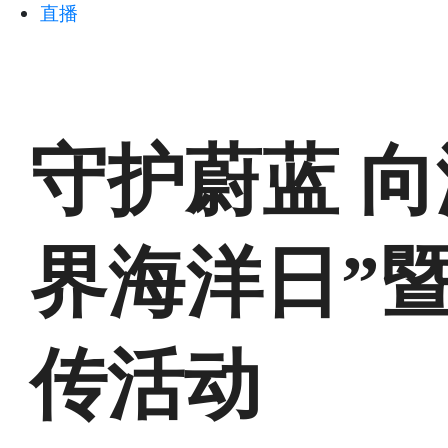
直播
守护蔚蓝 向海
界海洋日”
传活动