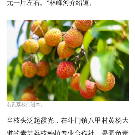
元一斤左右。”林峰河介绍道。
名贵荔枝仙进奉。
当枝头泛起霞光，在斗门镇八甲村黄杨大
道的素芸荔枝种植专业合作社，果园负责