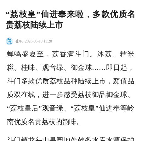
“荔枝皇”仙进奉来啦，多款优质名
贵荔枝陆续上市
张帆
2026-06-10 15:28
蝉鸣盛夏至，荔香满斗门。冰荔、糯米
糍、桂味、观音绿、御金球……即日起，
斗门多款优质荔枝品种陆续上市，颜值品
质双在线，进一步感受荔枝御品御金球、
“荔枝皇后”观音绿、“荔枝皇”仙进奉等岭
南优质名贵荔枝的韵味。
斗门镇龙头山果园地处乾务水库水源保护