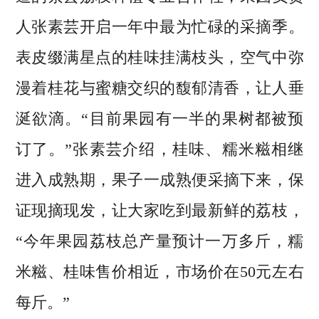
人张素芸开启一年中最为忙碌的采摘季。
表皮缀满星点的桂味挂满枝头，空气中弥
漫着桂花与蜜糖交织的馥郁清香，让人垂
涎欲滴。“目前果园有一半的果树都被预
订了。”张素芸介绍，桂味、糯米糍相继
进入成熟期，果子一成熟便采摘下来，保
证现摘现发，让大家吃到最新鲜的荔枝，
“今年果园荔枝总产量预计一万多斤，糯
米糍、桂味售价相近，市场价在50元左右
每斤。”