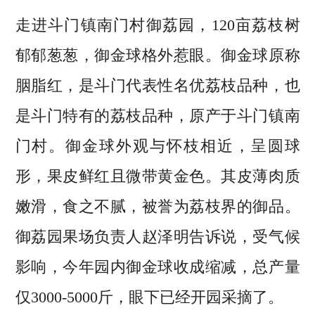
走进斗门镇南门村御荔园，120亩荔枝树
郁郁葱葱，御金球格外惹眼。御金球原称
胭脂红，是斗门代表性名优荔枝品种，也
是斗门特有的荔枝品种，原产于斗门镇南
门村。御金球外观与怀枝相近，呈圆球
形，果皮鲜红且微带黄金色。其皮薄肉质
嫩滑，食之不腻，被誉为荔枝界的御品。
御荔园果场负责人赵泽明告诉说，受气候
影响，今年园内御金球收成缩减，总产量
仅3000-5000斤，眼下已经开园采摘了。