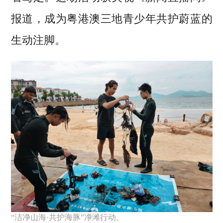
报道，成为粤港澳三地青少年共护蔚蓝的
生动注脚。
“洁净山海·共护海豚”净滩行动。