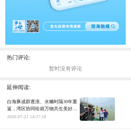
热门评论:
暂时没有评论
延伸阅读:
白海豚成群逐浪、水獭时隔30年重
返，湾区协同绘就万物共生美好画
卷
2026-07-21 14:37:18