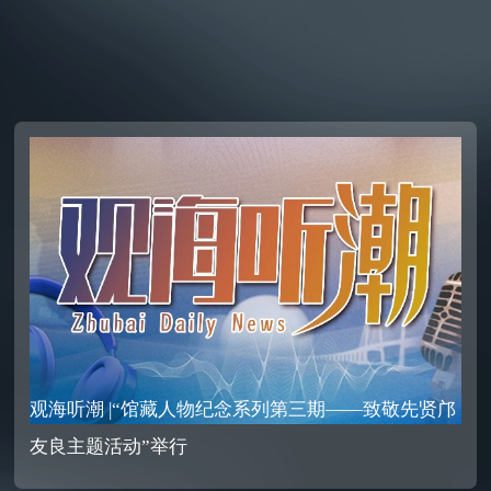
观海听潮 |“馆藏人物纪念系列第三期——致敬先贤邝
友良主题活动”举行