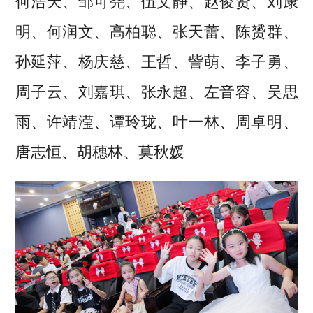
何浩天、邹可尧、伍文静、赵俊贤、刘康
明、何润文、高柏聪、张天蕾、陈赟群、
孙延萍、杨庆慈、王哲、訾萌、李子勇、
周子云、刘嘉琪、张永超、左音容、吴思
雨、许靖滢、谭玲珑、叶一林、周卓明、
唐志恒、胡穗林、莫秋媛