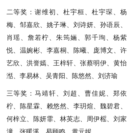
二等奖：谢维初、杜宇桓、杜宇琛、杨
梅、邹嘉欣、姚子琳、刘诗妍、孙语辰、
肖瑶、詹若柠、朱筠婳、郭千珣、杨紫
悦、温婉彬、李嘉桐、陈曦、庞博文、许
艺欣、洪誉嫣、王梓轩、张蔡明伊、黄怡
湉、李易林、吴青阳、陈悠然、刘济瑜
三等奖：马靖轩、刘超、曹佳妮、郑依
柠、陈星霖、赖悠然、李玥煊、魏碧君、
何梓立、陈妍霏、林英志、周伊榣、刘家
潼、张暖溪、易顾鸣、黄元妮