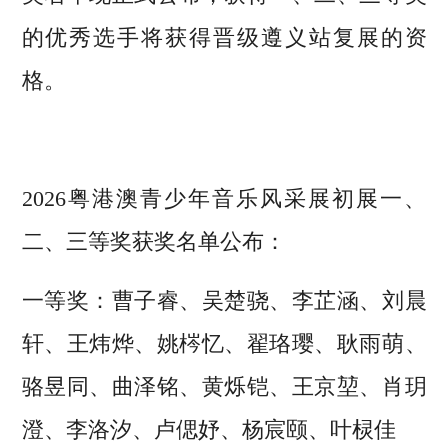
的优秀选手将获得晋级遵义站复展的资
格。
2026粤港澳青少年音乐风采展初展一、
二、三等奖获奖名单公布：
一等奖：曹子睿、吴楚骁、李芷涵、刘晨
轩、王炜烨、姚梣忆、翟珞璎、耿雨萌、
骆昱同、曲泽铭、黄烁铠、王京堃、肖玥
澄、李洛汐、卢偲妤、杨宸颐、叶棂佳