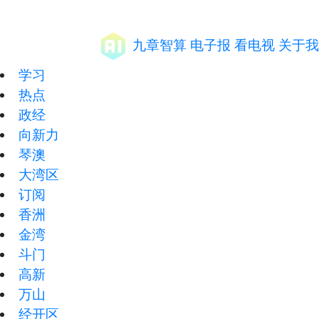
九章智算
电子报
看电视
关于我
学习
热点
政经
向新力
琴澳
大湾区
订阅
香洲
金湾
斗门
高新
万山
经开区