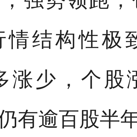
块行情结构性极
多涨少，个股
，但仍有逾百股半年