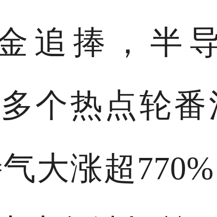
金追捧，半
B等多个热点轮
气大涨超770