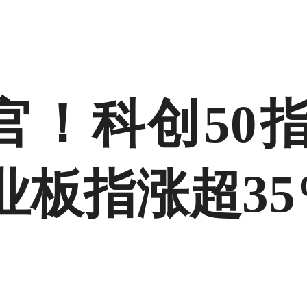
官！科创50
业板指涨超35