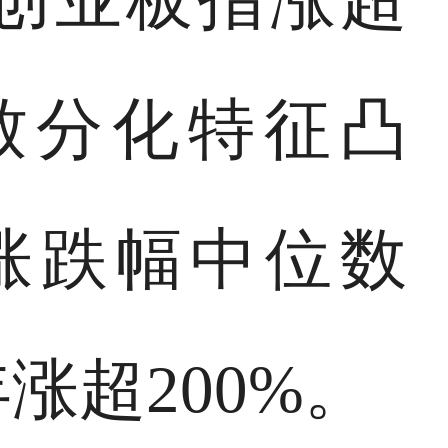
致分化特征凸
涨跌幅中位数
涨超200%。