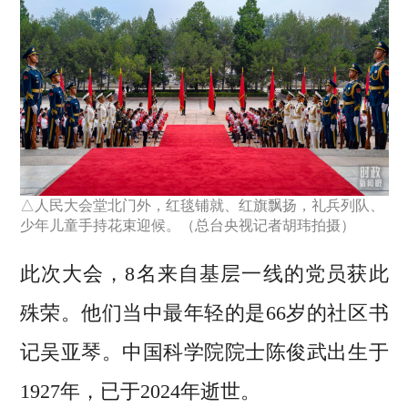
△人民大会堂北门外，红毯铺就、红旗飘扬，礼兵列队、
少年儿童手持花束迎候。（总台央视记者胡玮拍摄）
此次大会，8名来自基层一线的党员获此
殊荣。他们当中最年轻的是66岁的社区书
记吴亚琴。中国科学院院士陈俊武出生于
1927年，已于2024年逝世。