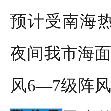
预计受南海
夜间我市海面
风6—7级阵风