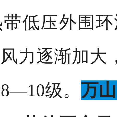
热带低压外围环
风力逐渐加大
8—10级。
万山