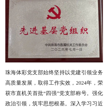
珠海体彩党支部始终坚持以党建引领业务
高质量发展，取得工作实效，2024年，荣
获市直机关首批“四强”党支部称号。
强化
政治引领，筑牢思想根基。
深入学习习近