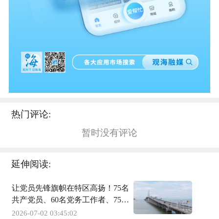
热门评论:
暂时没有评论
延伸阅读:
让党员先锋旗帜在特区高扬！75名
共产党员、60名党务工作者、75个
党组织受到市委表彰
2026-07-02 03:45:02