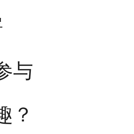
署
参与
趣？