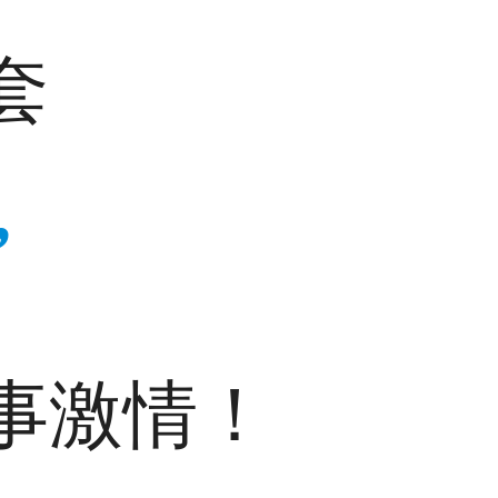
套
”
事激情！