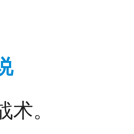
说
战术。