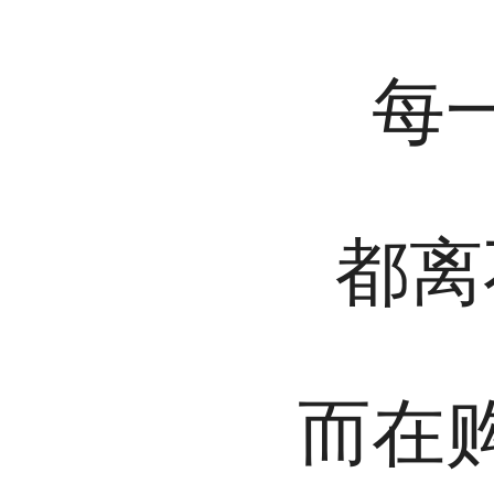
每
都离
而在