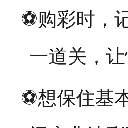
⚽购彩时，
一道关，让
⚽想保住基