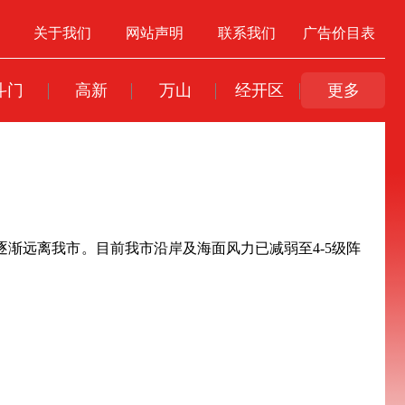
关于我们
网站声明
联系我们
广告价目表
斗门
高新
万山
经开区
更多
逐渐远离我市。目前我市沿岸及海面风力已减弱至4-5级阵