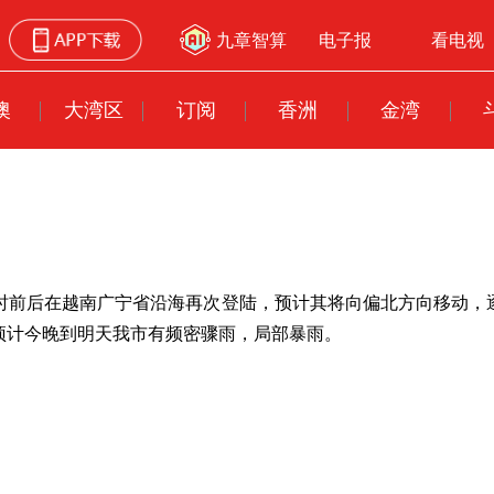
九章智算
电子报
看电视
澳
大湾区
订阅
香洲
金湾
21时前后在越南广宁省沿海再次登陆，预计其将向偏北方向移动，
，预计今晚到明天我市有频密骤雨，局部暴雨。