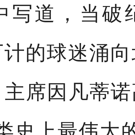
中写道，当破纪
万计的球迷涌向
A）主席因凡蒂
类史上最伟大