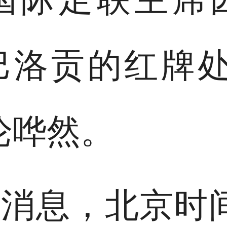
巴洛贡的红牌处
论哗然。
消息，北京时