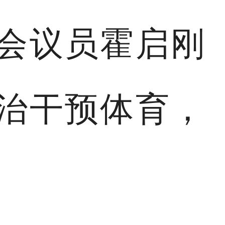
会议员霍启刚
治干预体育，