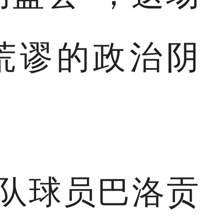
荒谬的政治阴
国队球员巴洛贡