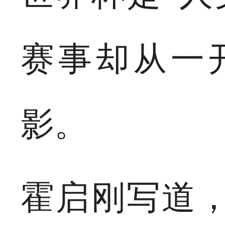
赛事却从一
影。
霍启刚写道，