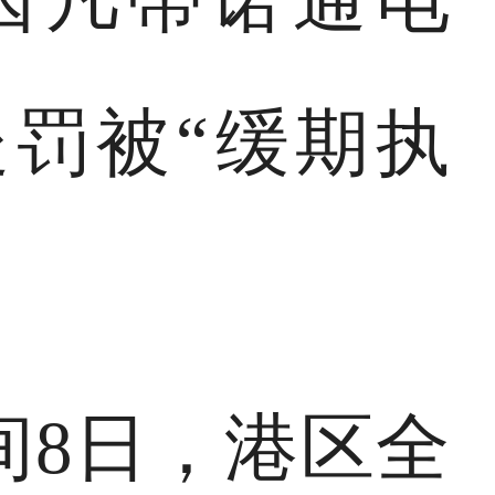
罚被“缓期执
间8日，港区全