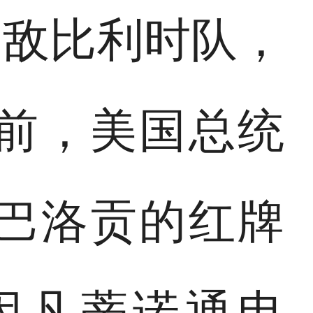
不敌比利时队，
前，美国总统
巴洛贡的红牌
因凡蒂诺通电