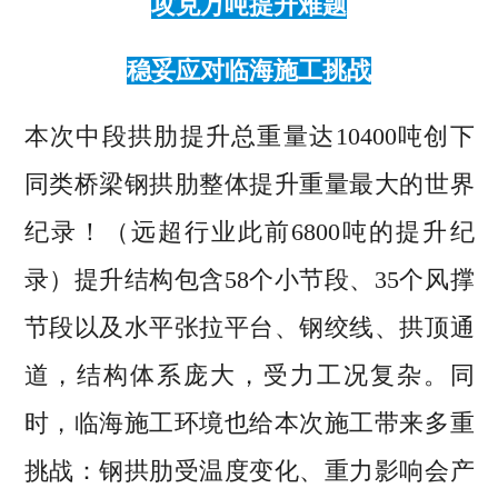
攻克万吨提升难题
稳妥应对临海施工挑战
本次中段拱肋提升总重量达
10400吨
创下
同类桥梁钢拱肋
整体提升重量最大的世界
纪录！
（远超行业此前6800吨的提升纪
录）
提升结构包含58个小节段、35个风撑
节段以及水平张
拉平台、钢绞线、拱顶通
道，结构体系庞大，受力工况复杂。同
时，临海施工环境也给本次施工带来多重
挑战：钢拱肋受温度变化、重力影响会产