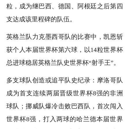
粒，成为继巴西、德国、阿根廷之后第四
支达成该里程碑的队伍。
英格兰队力克墨西哥队的比赛中，凯恩斩
获个人本届世界杯第六球，以14粒世界杯
总进球稳居英格兰队史世界杯“射手王”。
多支球队创造或追平队史纪录：摩洛哥队
成为首支连续两届晋级世界杯8强的非洲
球队；挪威队爆冷击败巴西队，首次闯入
世界杯8强，打入两球的哈兰德本届世界