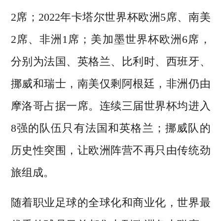
2席；2022年卡塔尔世界杯欧洲5席、南美
2席、非洲1席；美加墨世界杯欧洲6席，
分别为法国、英格兰、比利时、西班牙、
挪威和瑞士，南美仅剩阿根廷，非洲仍由
摩洛哥占据一席。连续三届世界杯均进入
8强的队伍只有法国和英格兰；挪威队的
历史性突围，让欧洲阵营不再只由传统劲
旅组成。
随着职业足球的全球化和商业化，世界最