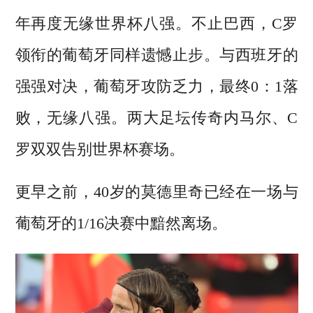
年再度无缘世界杯八强。不止巴西，C罗
领衔的葡萄牙同样遗憾止步。与西班牙的
强强对决，葡萄牙攻防乏力，最终0：1落
败，无缘八强。两大足坛传奇内马尔、C
罗双双告别世界杯赛场。
更早之前，40岁的莫德里奇已经在一场与
葡萄牙的1/16决赛中黯然离场。