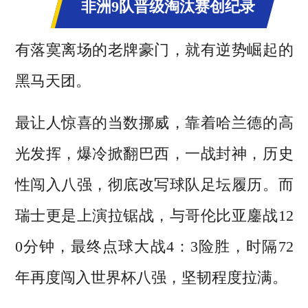
非洲9队晋级淘汰赛创纪录
有落寞离场的老牌豪门，就有逆势崛起的
黑马天团。
最让人惊喜的当数挪威，靠着哈兰德的高
光发挥，爆冷掀翻巴西，一战封神，历史
性闯入八强，彻底改写球队足坛履历。而
瑞士更是上演拉锯战，与哥伦比亚鏖战12
0分钟，最终点球大战4：3险胜，时隔72
年再度闯入世界杯八强，坚韧程度拉满。