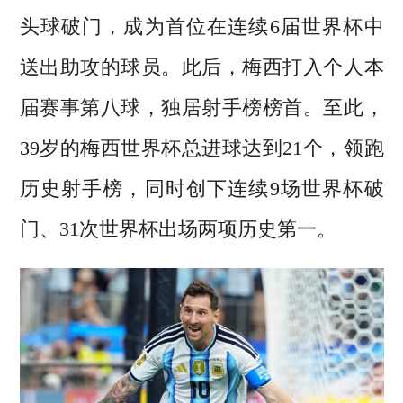
头球破门，成为首位在连续6届世界杯中
送出助攻的球员。此后，梅西打入个人本
届赛事第八球，独居射手榜榜首。至此，
39岁的梅西世界杯总进球达到21个，领跑
历史射手榜，同时创下连续9场世界杯破
门、31次世界杯出场两项历史第一。