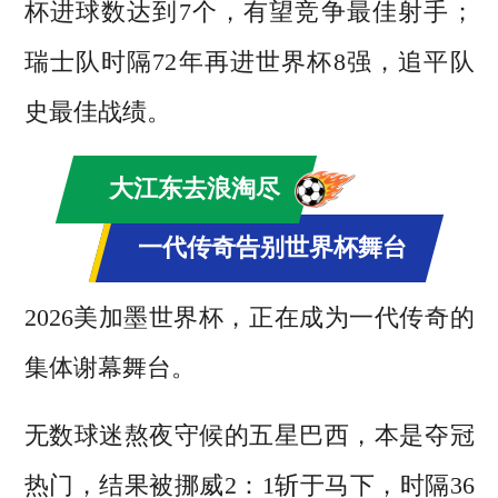
杯进球数达到7个，有望竞争最佳射手；
瑞士队时隔72年再进世界杯8强，追平队
史最佳战绩。
大江东去浪淘尽
一代传奇告别世界杯舞台
2026美加墨世界杯，正在成为一代传奇的
集体谢幕舞台。
无数球迷熬夜守候的五星巴西，本是夺冠
热门，结果被挪威2：1斩于马下，时隔36