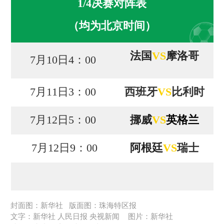
1/4决赛对阵表
（均为北京时间）
法国
VS
摩洛哥
7月10日4：00
7月11日3：00
西班牙
VS
比利时
7月12日5：00
挪威
VS
英格兰
7月12日9：00
阿根廷
VS
瑞士
封面图：新华社   版面图：珠海特区报
文字：新华社 人民日报 央视新闻
图片：新华社