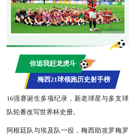
你追我赶龙虎斗
梅西21球领跑历史射手榜
16强赛诞生多项纪录，新老球星与多支球
队轮番改写世界杯史册。
阿根廷队与埃及队一役，梅西助攻罗梅罗