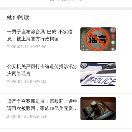
延伸阅读:
一男子发布涉台风“巴威”不实信
息，被上海警方行政拘留
2026-07-12 10:35:26
公安机关严厉打击编造传播涉汛涉
灾网络谣言
2026-07-13 09:23:34
遗产争夺案新进展：宗馥莉上诉申
请再次被驳回，家族18亿美元资产
继续冻结
2026-07-22 09:56:51