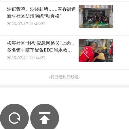
油锯轰鸣、沙袋封堵……翠香街道
新村社区防汛演练“动真格”
2026-07-17 21:46:22
梅溪社区“移动应急网格员”上岗，
多名骑手随车配备EDD溺水救援
装备
2026-07-21 21:14:22
-我已经到底线啦-