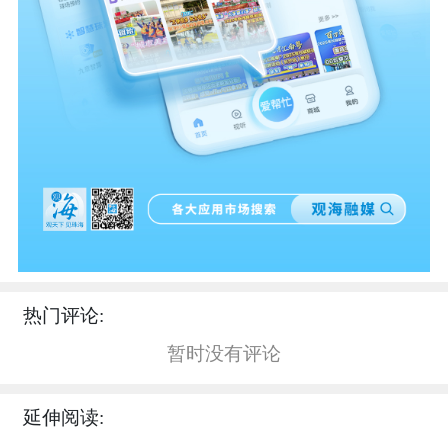
热门评论:
暂时没有评论
延伸阅读: