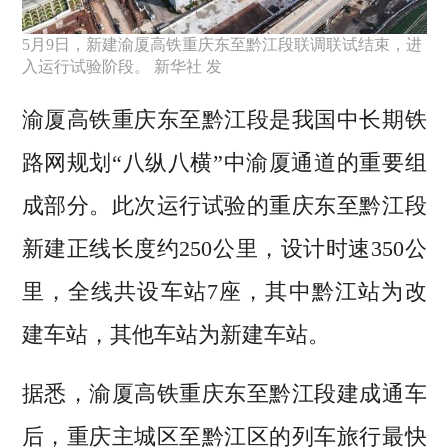
5月9日，新建渝厦高铁重庆东至黔江段联调联试结束，进
入运行试验阶段。 新华社 发
渝厦高铁重庆东至黔江段是我国中长期铁
路网规划“八纵八横”中渝厦通道的重要组
成部分。此次运行试验的重庆东至黔江段
新建正线长度约250公里，设计时速350公
里，全线共设车站7座，其中黔江站为改
建车站，其他车站为新建车站。
据悉，渝厦高铁重庆东至黔江段建成通车
后，重庆主城区至黔江区的列车旅行最快