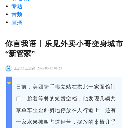
专题
音频
直播
你言我语丨乐见外卖小哥变身城市
“新管家”
王志顺 王志高
2025-06-13 01:23
日前，美团骑手韦立站在拱北一家面馆门
口，趁着等餐的短暂空档，他发现几辆共
享单车歪歪斜斜地停放在人行道上，还有
一家水果摊贩占道经营，摆放的桌椅几乎