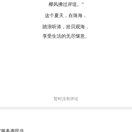
椰风拂过岸堤。
”
这个夏天，在珠海，
踏浪听涛，拾贝观海，
享受生活的无尽惬意。
暂时没有评论
”服务惠民生