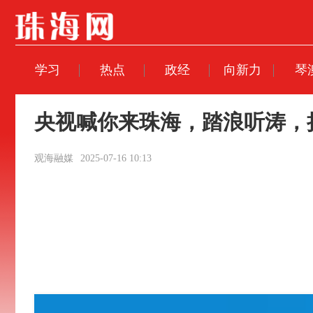
学习
热点
政经
向新力
琴
央视喊你来珠海，踏浪听涛，
观海融媒
2025-07-16 10:13