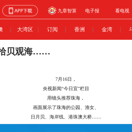
九章智算
电子报
看电视
澳
大湾区
订阅
香洲
金湾
拾贝观海……
7月16日，
央视新闻“今日宜”栏目
用镜头推荐珠海
，
画面展示了珠海的公园、渔女、
日月贝、海岸线、港珠澳大桥……