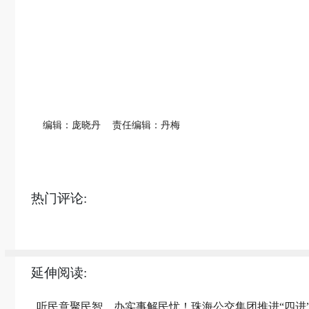
编辑：庞晓丹
责任编辑：丹梅
热门评论:
延伸阅读:
听民意聚民智，办实事解民忧！珠海公交集团推进“四进