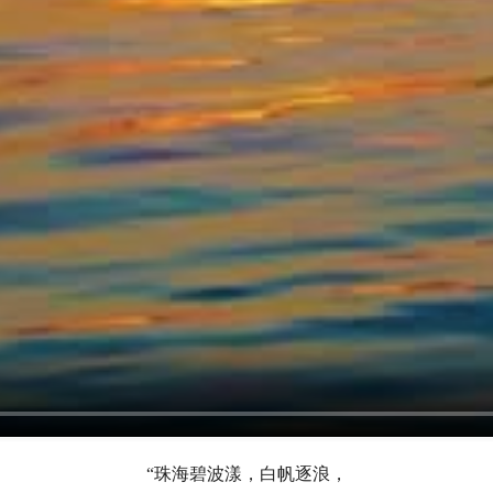
“珠海碧波漾，白帆逐浪，