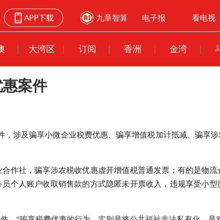
九章智算
电子报
看电视
澳
大湾区
订阅
香洲
金湾
优惠案件
案件，涉及骗享小微企业税费优惠、骗享增值税加计抵减、骗享
业合作社，骗享涉农税收优惠虚开增值税普通发票；有的是物流
务员个人账户收取销售款的方式隐匿未开票收入，违规享受小型
件。“骗享税费优惠的行为，实则是将公共福祉非法私有化，是