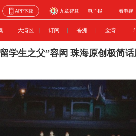
九章智算
电子报
看电视
澳
大湾区
订阅
香洲
金湾
中国留学生之父”容闳 珠海原创极简