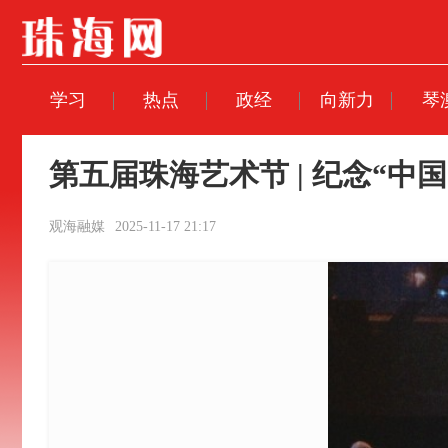
学习
热点
政经
向新力
琴
第五届珠海艺术节 | 纪念“
观海融媒
2025-11-17 21:17