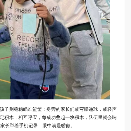
的孩子则稳稳瞄准篮筐；身旁的家长们或弯腰递球，或轻声
锁定积木，相互呼应，每成功叠起一块积木，队伍里就会响
的家长举着手机记录，眼中满是骄傲。