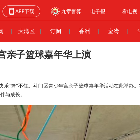
九章智算
电子报
看电视
澳
大湾区
订阅
香洲
金湾
年宫亲子篮球嘉年华上演
、快乐“篮”不住。斗门区青少年宫亲子篮球嘉年华活动在此举办。
陪伴与成长。