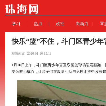
学习
热点
政经
向新力
琴
快乐“篮”不住，斗门区青少
观海融媒
2026-01-10 15:11
1月10日上午，斗门区青少年宫童乐园篮球场暖意融融
友谊赛为核心，让亲子们在趣味互动与竞技比拼中收获