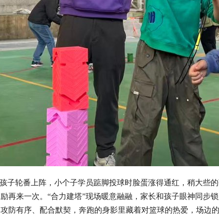
的孩子轮番上阵，小个子学员踮脚投球时脸蛋涨得通红，稍大些
励再来一次。“合力建塔”现场暖意融融，家长和孩子眼神同步
们攻防有序、配合默契，奔跑的身影里藏着对篮球的热爱，场边