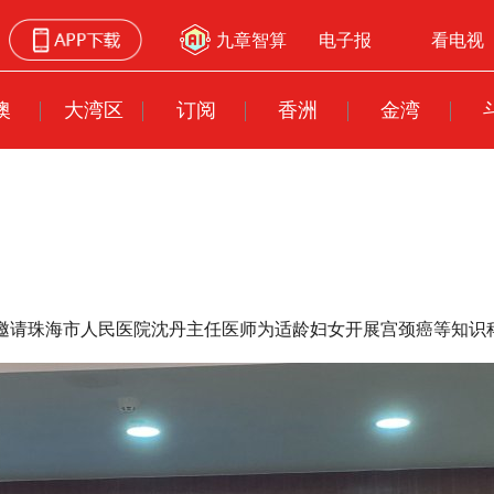
九章智算
电子报
看电视
澳
大湾区
订阅
香洲
金湾
联邀请珠海市人民医院沈丹主任医师为适龄妇女开展宫颈癌等知识