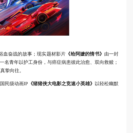
浴血奋战的故事；现实题材影片
《给阿嬷的情书》
由一封
一名青年以护工身份，与癌症病患彼此治愈、双向救赎；
的真挚向往。
国民级动画IP
《猪猪侠大电影之竞速小英雄》
以轻松幽默