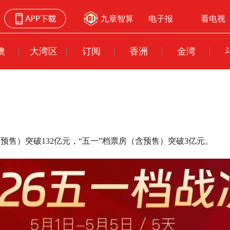
九章智算
电子报
看电视
澳
大湾区
订阅
香洲
金湾
含预售）突破132亿元，“五一”档票房（含预售）突破3亿元。