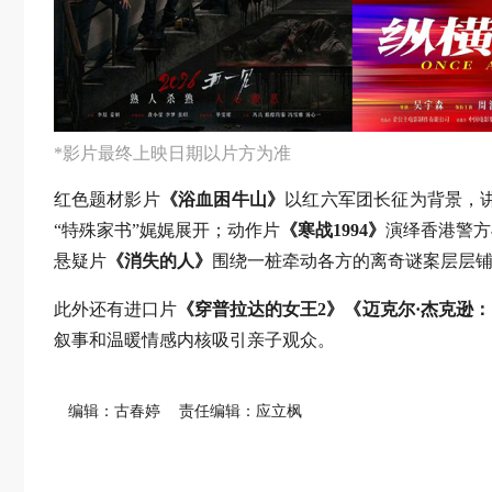
*影片最终上映日期以片方为准
红色题材影片
《浴血困牛山》
以红六军团长征为背景，
“特殊家书”娓娓展开；动作片
《寒战1994》
演绎香港警方
悬疑片
《消失的人》
围绕一桩牵动各方的离奇谜案层层
此外还有进口片
《穿普拉达的女王2》《迈克尔·杰克逊
叙事和温暖情感内核吸引亲子观众。
编辑：古春婷
责任编辑：应立枫