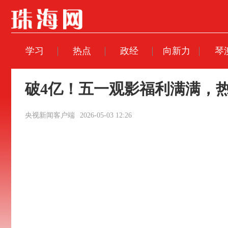
学习
热点
政经
向新力
琴
破4亿！五一观影福利满满，
央视新闻客户端
2026-05-03 12:26