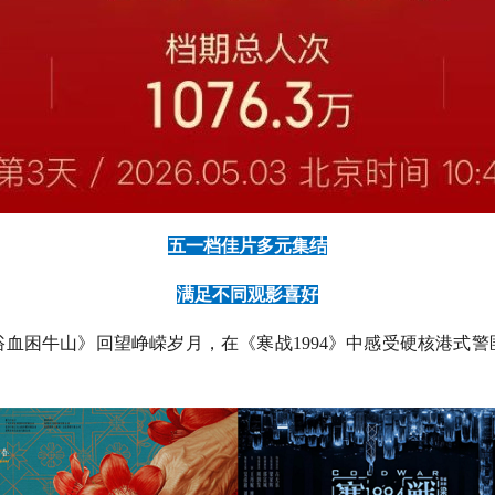
五一档佳片多元集结
满足不同观影喜好
血困牛山》回望峥嵘岁月，在《寒战1994》中感受硬核港式