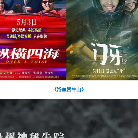
《浴血困牛山》