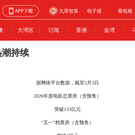
九章智算
电子报
看电视
澳
大湾区
订阅
香洲
金湾
热潮持续
据网络平台数据，截至5月3日
2026年度电影总票房（含预售）
突破133亿元
“五一”档票房（含预售）