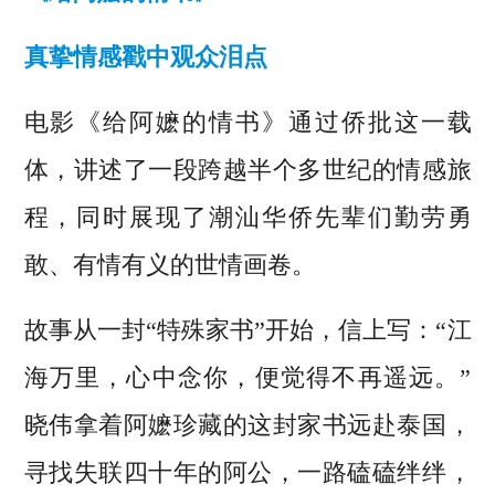
真挚情感戳中观众泪点
电影《给阿嬷的情书》通过侨批这一载
体，讲述了一段跨越半个多世纪的情感旅
程，同时展现了潮汕华侨先辈们勤劳勇
敢、有情有义的世情画卷。
故事从一封“特殊家书”开始，信上写：“江
海万里，心中念你，便觉得不再遥远。”
晓伟拿着阿嬷珍藏的这封家书远赴泰国，
寻找失联四十年的阿公，一路磕磕绊绊，