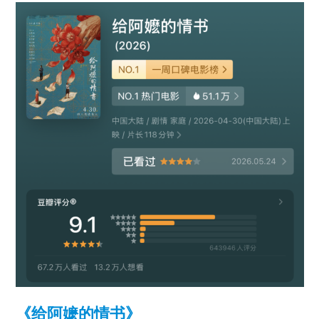
《给阿嬷的情书》