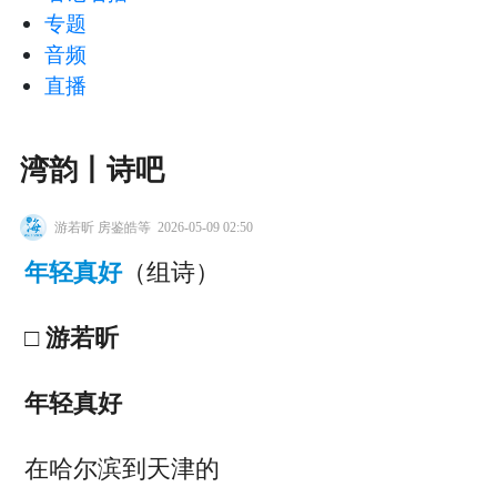
专题
音频
直播
湾韵丨诗吧
游若昕 房鉴皓等
2026-05-09 02:50
年轻真好
（组诗）
□ 游若昕
年轻真好
在哈尔滨到天津的