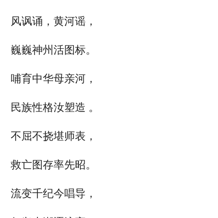
风讽诵，黄河谣，
巍巍神州活图标。
哺育中华母亲河，
民族性格汝塑造 。
不屈不挠堪师表，
救亡图存率先昭。
流变千纪今唱导，