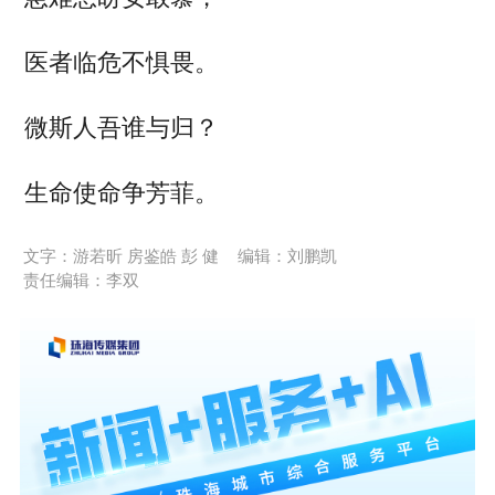
医者临危不惧畏。
微斯人吾谁与归？
生命使命争芳菲。
文字：游若昕 房鉴皓 彭 健
编辑：刘鹏凯
责任编辑：李双