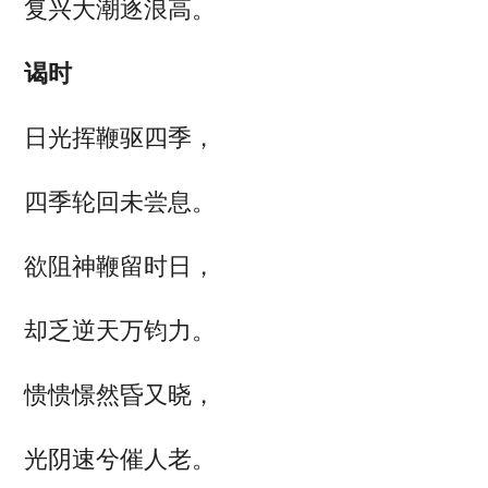
复兴大潮逐浪高。
谒时
日光挥鞭驱四季，
四季轮回未尝息。
欲阻神鞭留时日，
却乏逆天万钧力。
愦愦憬然昏又晓，
光阴速兮催人老。