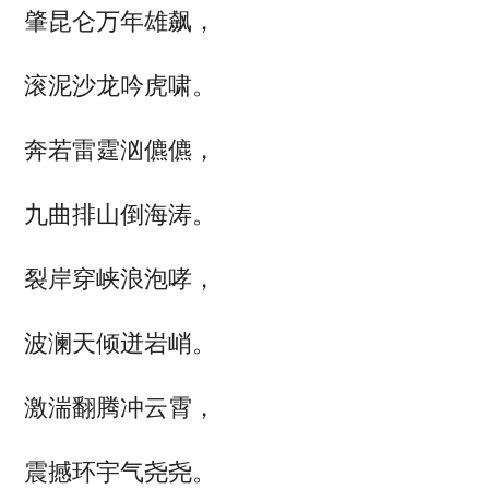
肇昆仑万年雄飙，
滚泥沙龙吟虎啸。
奔若雷霆汹儦儦，
九曲排山倒海涛。
裂岸穿峡浪泡哮，
波澜天倾迸岩峭。
激湍翻腾冲云霄，
震撼环宇气尧尧。