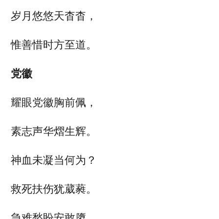
岁月悠悠天杳杳，
惟善惜时方至道。
党徽
耀眼党徽胸前佩，
素志声华熠生辉。
神血未凝当何为？
救死扶伤犹葳蕤。
急难愁盼安敢隳，