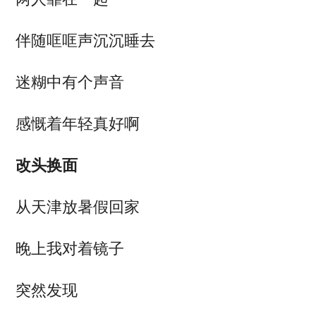
伴随哐哐声沉沉睡去
迷糊中有个声音
感慨着年轻真好啊
改头换面
从天津放暑假回家
晚上我对着镜子
突然发现