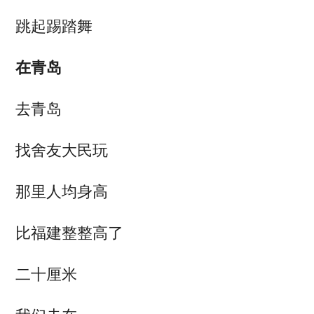
跳起踢踏舞
在青岛
去青岛
找舍友大民玩
那里人均身高
比福建整整高了
二十厘米