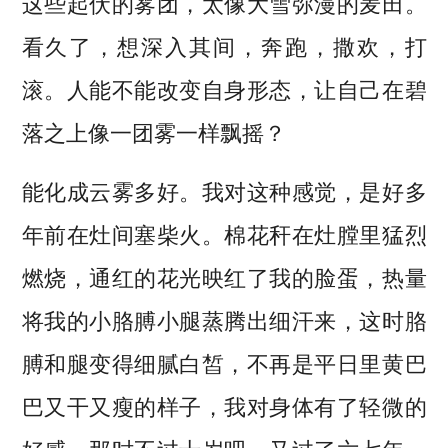
这些起伏的雾团，太像大雪弥漫的麦田。
看久了，想深入其间，奔跑，撒欢，打
滚。人能不能改变自身形态，让自己在碧
落之上像一团雾一样飘摇？
能化成云雾多好。我对这种感觉，是好多
年前在灶间塞柴火。棉花秆在灶膛里猛烈
燃烧，通红的花光映红了我的脸蛋，热量
将我的小胳膊小腿蒸腾出细汗来，这时胳
膊和腿变得细腻白皙，不再是平日里黄巴
巴又干又瘦的样子，我对身体有了轻微的