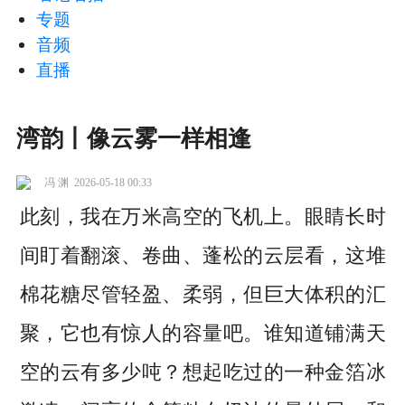
专题
音频
直播
湾韵丨像云雾一样相逢
冯 渊
2026-05-18 00:33
此刻，我在万米高空的飞机上。眼睛长时
间盯着翻滚、卷曲、蓬松的云层看，这堆
棉花糖尽管轻盈、柔弱，但巨大体积的汇
聚，它也有惊人的容量吧。谁知道铺满天
空的云有多少吨？想起吃过的一种金箔冰