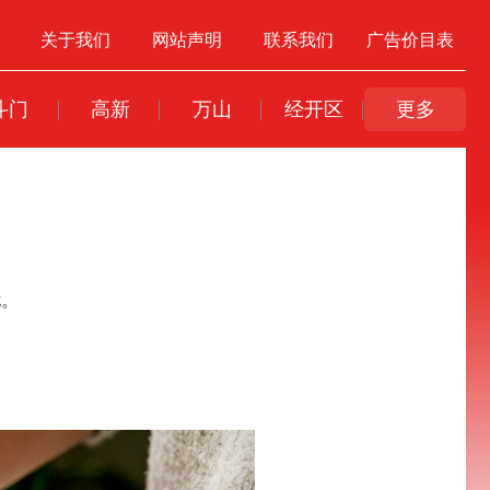
关于我们
网站声明
联系我们
广告价目表
斗门
高新
万山
经开区
更多
扰。