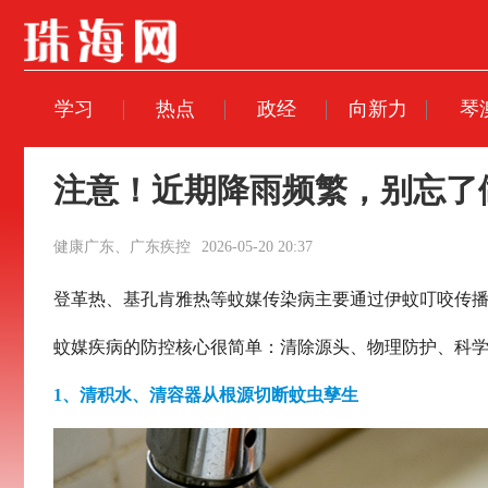
学习
热点
政经
向新力
琴
注意！近期降雨频繁，别忘了
健康广东、广东疾控
2026-05-20 20:37
登革热、基孔肯雅热等蚊媒传染病主要通过伊蚊叮咬传
蚊媒疾病的防控核心很简单：清除源头、物理防护、科
1、清积水、清容器从根源切断蚊虫孳生