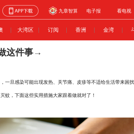
九章智算
电子报
看电视
澳
大湾区
订阅
香洲
金湾
做这件事→
播，一旦感染可能出现发热、关节痛、皮疹等不适给生活带来困
学灭蚊，下面这些实用措施大家跟着做就对了！