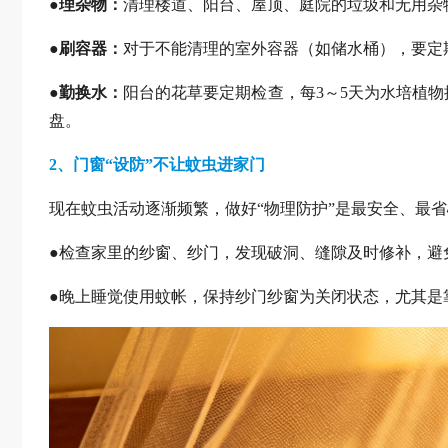
●
理杂物：
清理楼道、阳台、屋顶、庭院的垃圾和无用杂
●
刷容器：
对于不能清理的室外容器（如储水桶），要定
●
勤换水：
阳台的花草要定期检查，每3～5天为水培植
盘。
2、门窗“设防”不让蚊虫进家门
现在蚊虫活动逐渐频繁，做好“物理防护”是最安全、最
●检查家里的纱窗、纱门，发现破洞、缝隙及时修补，避免
●晚上睡觉使用蚊帐，保持纱门纱窗为关闭状态，尤其是