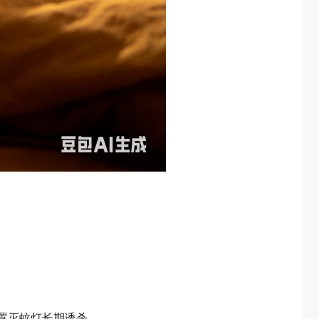
置灭蚊灯长期诱杀。