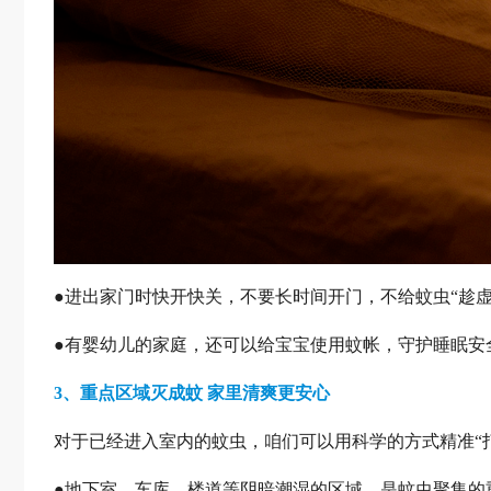
●进出家门时快开快关，不要长时间开门，不给蚊虫“趁虚
●有婴幼儿的家庭，还可以给宝宝使用蚊帐，守护睡眠安
3、重点区域灭成蚊 家里清爽更安心
对于已经进入室内的蚊虫，咱们可以用科学的方式精准“
●地下室、车库、楼道等阴暗潮湿的区域，是蚊虫聚集的